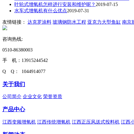
叶轮式增氧机怎样进行安装和维护呢？
2019-07-15
水车式增氧机有什么优点
2019-07-31
友情链接：
达克罗涂料
玻璃钢防水工程
亚克力大型鱼缸
南京
咨询热线:
0510-86380003
手 机：13915244542
Q Q： 1044914077
关于我们
公司简介
企业文化
荣誉资质
产品中心
江西变频增氧机
江西传统增氧机
江西正压风送式投料机
江西