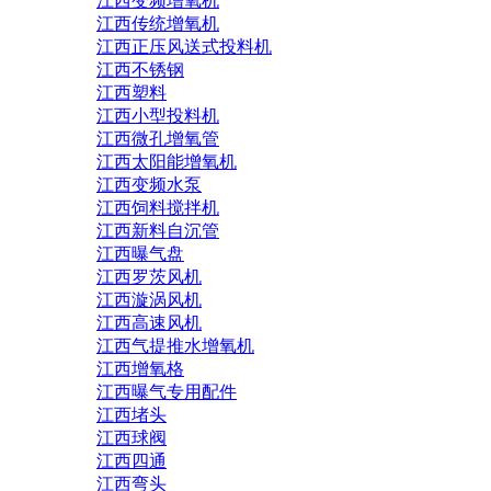
江西变频增氧机
江西传统增氧机
江西正压风送式投料机
江西不锈钢
江西塑料
江西小型投料机
江西微孔增氧管
江西太阳能增氧机
江西变频水泵
江西饲料搅拌机
江西新料自沉管
江西曝气盘
江西罗茨风机
江西漩涡风机
江西高速风机
江西气提推水增氧机
江西增氧格
江西曝气专用配件
江西堵头
江西球阀
江西四通
江西弯头