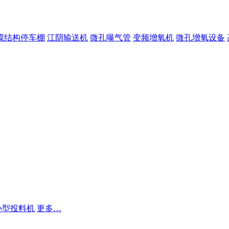
膜结构停车棚
江阴输送机
微孔曝气管
变频增氧机
微孔增氧设备
小型投料机
更多…